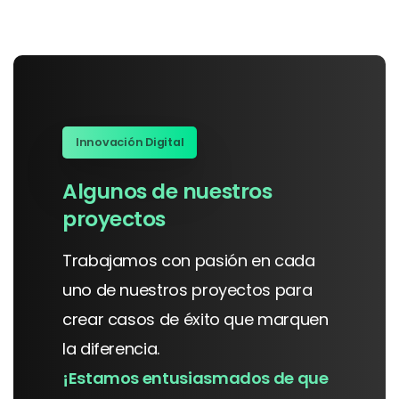
Innovación Digital
Algunos
de
nuestros
proyectos
Trabajamos
con
pasión
en
cada
uno
de
nuestros
proyectos
para
crear
casos
de
éxito
que
marquen
la
diferencia.
¡Estamos
entusiasmados
de
que