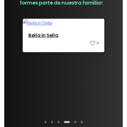
formes
parte
de
nuestra
familia!
6
Socrates Company
Rodr
6