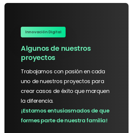
Innovación Digital
Algunos
de
nuestros
proyectos
Trabajamos
con
pasión
en
cada
uno
de
nuestros
proyectos
para
crear
casos
de
éxito
que
marquen
la
diferencia.
¡Estamos
entusiasmados
de
que
formes
parte
de
nuestra
familia!