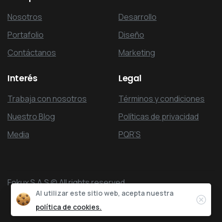
Nosotros
Desarrollo
Portafolio
Diseño
Contáctanos
Marketing
Interés
Legal
Trabaja con nosotros
Términos y condiciones
Nuestro Blog
Políticas de privacidad
Media
PQR’S
Fokux S.A.S © All rights reserved
Al utilizar este sitio web, acepta nuestra
Clos
política de cookies.