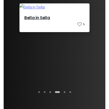
Bella in Sella
6
Socrates C